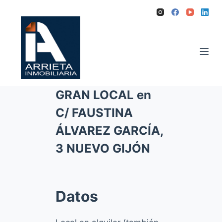
S
a
l
t
a
r
GRAN LOCAL en
a
l
C/ FAUSTINA
c
ÁLVAREZ GARCÍA,
o
3 NUEVO GIJÓN
n
t
e
Datos
n
i
d