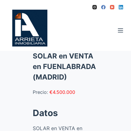
S
a
l
t
a
r
SOLAR en VENTA
a
l
en FUENLABRADA
c
(MADRID)
o
n
Precio:
€4.500.000
t
e
Datos
n
i
SOLAR en VENTA en
d