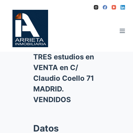
S
a
l
t
a
r
TRES estudios en
a
l
VENTA en C/
c
Claudio Coello 71
o
MADRID.
n
VENDIDOS
t
e
n
i
Datos
d