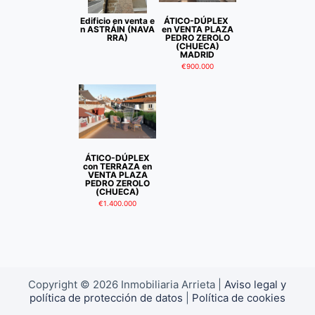
o
Edificio en venta e
ÁTICO-DÚPLEX
n ASTRÁIN (NAVA
en VENTA PLAZA
RRA)
PEDRO ZEROLO
(CHUECA)
MADRID
€900.000
ÁTICO-DÚPLEX
con TERRAZA en
VENTA PLAZA
PEDRO ZEROLO
(CHUECA)
€1.400.000
Copyright © 2026 Inmobiliaria Arrieta |
Aviso legal y
política de protección de datos
|
Política de cookies